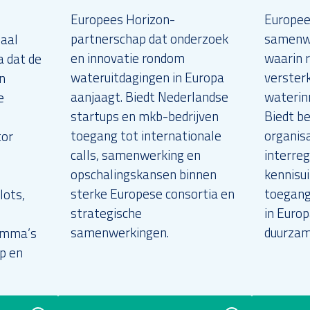
Europees Horizon-
Europe
partnerschap dat onderzoek
samenwe
naal
en innovatie rondom
waarin 
 dat de
wateruitdagingen in Europa
verster
n
aanjaagt. Biedt Nederlandse
waterin
e
startups en mkb-bedrijven
Biedt be
toegang tot internationale
organis
tor
calls, samenwerking en
interre
opschalingskansen binnen
kennisui
sterke Europese consortia en
toegang
lots,
strategische
in Europ
samenwerkingen.
duurzam
amma’s
p en