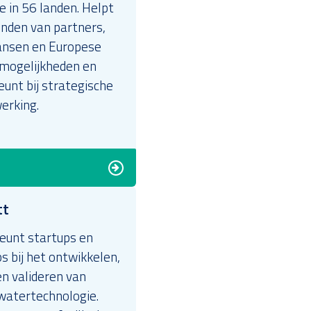
e in 56 landen. Helpt
vinden van partners,
nsen en Europese
emogelijkheden en
unt bij strategische
rking.
tt
eunt startups en
s bij het ontwikkelen,
n valideren van
watertechnologie.