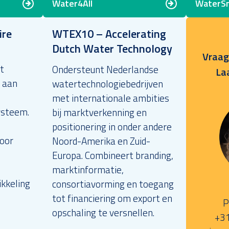
Water4All
WaterSm
ire
WTEX10 – Accelerating
Dutch Water Technology
Vraag,
t
Ondersteunt Nederlandse
La
 aan
watertechnologiebedrijven
met internationale ambities
ysteem.
bij marktverkenning en
positionering in onder andere
voor
Noord-Amerika en Zuid-
Europa. Combineert branding,
marktinformatie,
kkeling
consortiavorming en toegang
tot financiering om export en
P
opschaling te versnellen.
+31