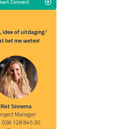
art Connect
 idee of uitdaging
?
at het me weten!
Rixt Sinnema
roject Manager
 (0)6 128 845 30