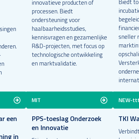
Biedt to
innovatieve producten of
incubati
processen. Biedt
begelei
ondersteuning voor
financie
haalbaarheidsstudies,
ssingen
sneller 
kennisvragen en gezamenlijke
marktin
R&D-projecten, met focus op
nderen.
opschal
technologische ontwikkeling
-
Verster
en marktvalidatie.
en
onderne
n
internat
MIT
NEW-tt
r een
PPS-toeslag Onderzoek
TKI Wa
en Innovatie
Verbindt
ning in