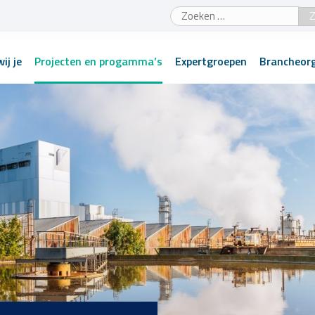
Zoeken
naar:
ij je
Projecten en progamma’s
Expertgroepen
Brancheorg