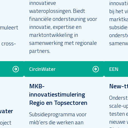
innovatieve
innovati
wateroplossingen. Biedt
bij het 
n
financiële ondersteuning voor
marktka
innovatie, expertise en
subsidi
imuleert
marktontwikkeling in
onderste
samenwerking met regionale
samenwe
 cross-
partners.
CircInWater
EEN
MKB-
New-t
innovatiestimulering
Onderst
Regio en Topsectoren
scale-up
water
testen e
Subsidieprogramma voor
nieuwe 
mkb’ers die werken aan
oject