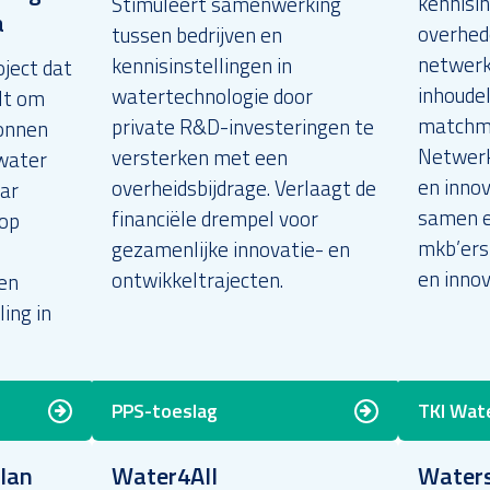
kennisin
Stimuleert samenwerking
a
overhed
tussen bedrijven en
netwerka
kennisinstellingen in
ject dat
inhoudel
watertechnologie door
lt om
matchma
private R&D-investeringen te
onnen
Netwerk
versterken met een
nwater
en inno
overheidsbijdrage. Verlaagt de
aar
samen e
financiële drempel voor
 op
mkb’ers
gezamenlijke innovatie- en
en innov
ontwikkeltrajecten.
en
ing in
PPS-toeslag
TKI Wat
lan
Water4All
Water