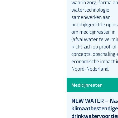
waarin zorg, farma en
watertechnologie
samenwerken aan
praktijkgerichte oplo
om medicijnresten in
(afval)water te vermi
Richt zich op proof-of
concepts, opschaling 
economische impact i
Noord-Nederland.
Medicijnresten
NEW WATER – Naa
klimaatbestendige
drinkwatervoorzie