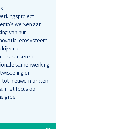
es
rkingsproject
regio’s werken aan
king van hun
novatie-ecosysteem.
drijven en
aties kansen voor
gionale samenwerking,
twisseling en
 tot nieuwe markten
a, met focus op
e groei.