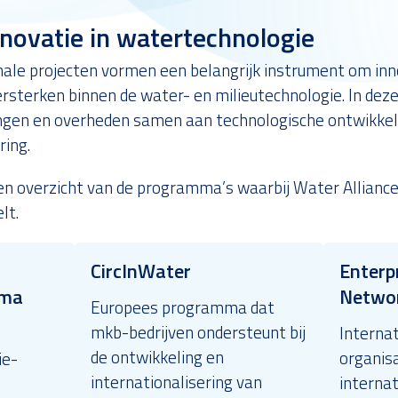
nnovatie in watertechnologie
nale projecten vormen een belangrijk instrument om inn
rsterken binnen de water- en milieutechnologie. In dez
lingen en overheden samen aan technologische ontwikke
ring.
een overzicht van de programma’s waarbij Water Allianc
lt.
CircInWater
Enterp
mma
Netwo
Europees programma dat
mkb-bedrijven ondersteunt bij
Interna
de ontwikkeling en
organisa
ie-
internationalisering van
internat
-