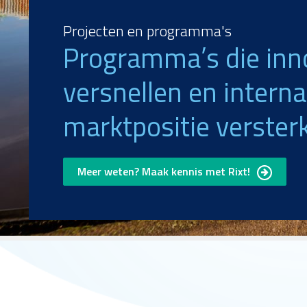
Projecten en programma's
Programma’s die inn
versnellen en interna
marktpositie verster
Meer weten? Maak kennis met Rixt!