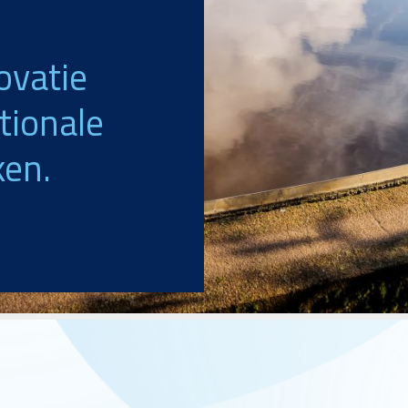
ovatie
tionale
ken.