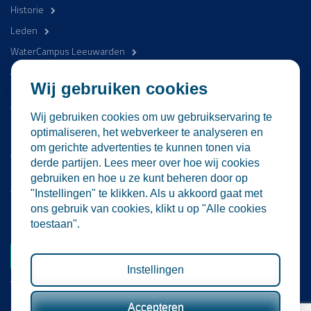
Historie
Leden
WaterCampus Leeuwarden
Word betrokken
Wij gebruiken cookies
WaterProof Magazine
Wij gebruiken cookies om uw gebruikservaring te
Nieuws
optimaliseren, het webverkeer te analyseren en
om gerichte advertenties te kunnen tonen via
Activiteiten
derde partijen. Lees meer over hoe wij cookies
Contact
gebruiken en hoe u ze kunt beheren door op
Vacatures
"Instellingen" te klikken. Als u akkoord gaat met
ons gebruik van cookies, klikt u op "Alle cookies
Lid worden
toestaan".
Word nu lid
Instellingen
Volg ons
Accepteren