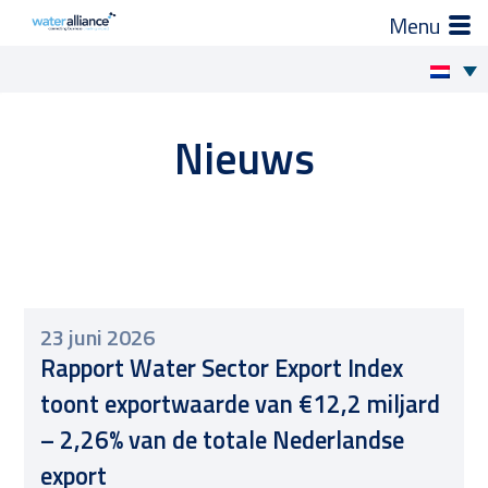
×
Zo helpen wij je
Skip
to
Projecten en progamma’s
Nieuws
content
Expertgroepen
Brancheorganisatie
Activiteiten
23 juni 2026
Rapport Water Sector Export Index
Nieuws
toont exportwaarde van €12,2 miljard
– 2,26% van de totale Nederlandse
Leden
export