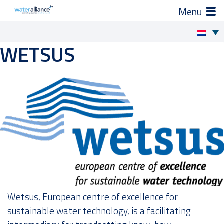
×
Zo helpen wij je
WETSUS
Skip
to
Projecten en progamma’s
content
Expertgroepen
Brancheorganisatie
Activiteiten
Nieuws
Wetsus, European centre of excellence for
Leden
sustainable water technology, is a facilitating