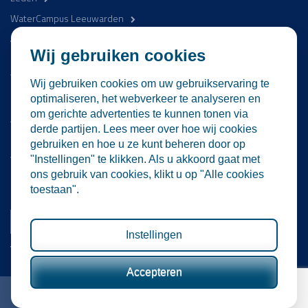
WaterCampus Leeuwarden
Word betrokken
Wij gebruiken cookies
WaterProof Magazine
Wij gebruiken cookies om uw gebruikservaring te
Nieuws
optimaliseren, het webverkeer te analyseren en
om gerichte advertenties te kunnen tonen via
Activiteiten
derde partijen. Lees meer over hoe wij cookies
Contact
gebruiken en hoe u ze kunt beheren door op
Vacatures
"Instellingen" te klikken. Als u akkoord gaat met
ons gebruik van cookies, klikt u op "Alle cookies
Lid worden
toestaan".
Word nu lid
Instellingen
Volg ons
Accepteren
© Water Alliance | All rights reserved
Privacy
Disclaimer
Colofon
Cookie Settings