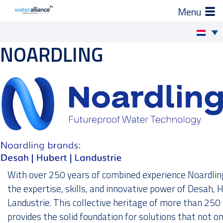
×
Zo helpen wij je
NOARDLING
Skip
to
Projecten en progamma’s
content
Expertgroepen
Brancheorganisatie
Activiteiten
With over 250 years of combined experience Noardling
Nieuws
the expertise, skills, and innovative power of Desah, 
Landustrie. This collective heritage of more than 250
Leden
provides the solid foundation for solutions that not o