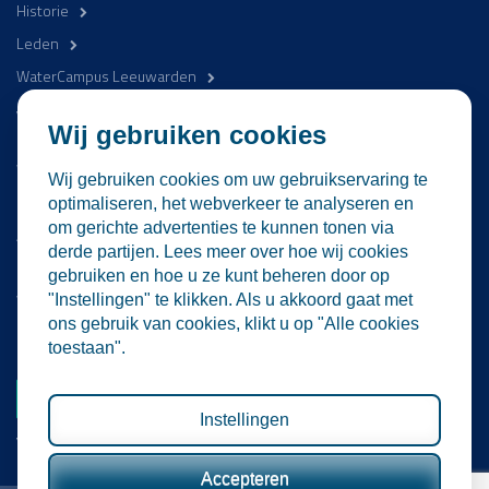
Historie
Leden
WaterCampus Leeuwarden
Word betrokken
Wij gebruiken cookies
WaterProof Magazine
Wij gebruiken cookies om uw gebruikservaring te
Nieuws
optimaliseren, het webverkeer te analyseren en
om gerichte advertenties te kunnen tonen via
Activiteiten
derde partijen. Lees meer over hoe wij cookies
Contact
gebruiken en hoe u ze kunt beheren door op
Vacatures
"Instellingen" te klikken. Als u akkoord gaat met
ons gebruik van cookies, klikt u op "Alle cookies
Lid worden
toestaan".
Word nu lid
Instellingen
Volg ons
Accepteren