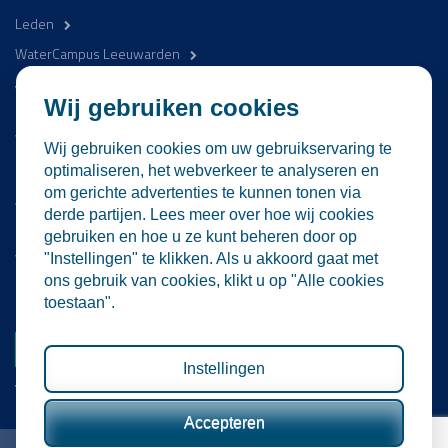
Leden
WaterCampus Leeuwarden
Word betrokken
Wij gebruiken cookies
WaterProof Magazine
Wij gebruiken cookies om uw gebruikservaring te
Nieuws
optimaliseren, het webverkeer te analyseren en
om gerichte advertenties te kunnen tonen via
Activiteiten
derde partijen. Lees meer over hoe wij cookies
Contact
gebruiken en hoe u ze kunt beheren door op
Vacatures
"Instellingen" te klikken. Als u akkoord gaat met
ons gebruik van cookies, klikt u op "Alle cookies
Lid worden
toestaan".
Word nu lid
Instellingen
Volg ons
Accepteren