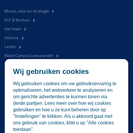
Missie, visie en strategie
RvT & Bestuur
Het team
Historie
Leden
WaterCampus Leeuwarden
Word betrokken
Wij gebruiken cookies
WaterProof Magazine
Wij gebruiken cookies om uw gebruikservaring te
Nieuws
optimaliseren, het webverkeer te analyseren en
om gerichte advertenties te kunnen tonen via
Activiteiten
derde partijen. Lees meer over hoe wij cookies
Contact
gebruiken en hoe u ze kunt beheren door op
Vacatures
"Instellingen" te klikken. Als u akkoord gaat met
ons gebruik van cookies, klikt u op "Alle cookies
Lid worden
toestaan".