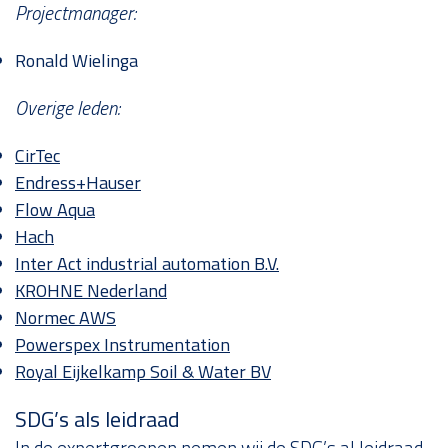
Projectmanager:
Ronald Wielinga
Overige leden:
CirTec
Endress+Hauser
Flow Aqua
Hach
Inter Act industrial automation B.V.
KROHNE Nederland
Normec AWS
Powerspex Instrumentation
Royal Eijkelkamp Soil & Water BV
SDG’s als leidraad
In de expertgroepen nemen wij de SDG’s al leidraad